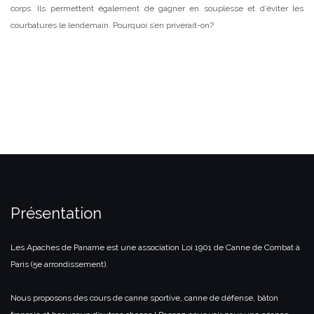
corps. Ils permettent également de gagner en souplesse et d’éviter les
courbatures le lendemain. Pourquoi s’en priverait-on?
Présentation
Les Apaches de Paname est une association Loi 1901 de Canne de Combat à
Paris (5e arrondissement).
Nous proposons des cours de canne sportive, canne de défense, bâton