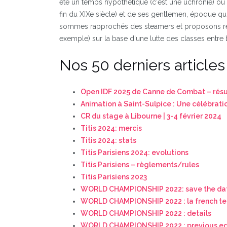
été un temps hypothétique (c'est une uchronie) où l
fin du XIXe siècle) et de ses gentlemen, époque qui
sommes rapprochés des steamers et proposons rég
exemple) sur la base d'une lutte des classes entre b
Nos 50 derniers article
Open IDF 2025 de Canne de Combat – résul
Animation à Saint-Sulpice : Une célébration
CR du stage à Libourne | 3-4 février 2024
Titis 2024: mercis
Titis 2024: stats
Titis Parisiens 2024: evolutions
Titis Parisiens – règlements/rules
Titis Parisiens 2023
WORLD CHAMPIONSHIP 2022: save the da
WORLD CHAMPIONSHIP 2022 : la french t
WORLD CHAMPIONSHIP 2022 : details
WORLD CHAMPIONSHIP 2022 : previous ed