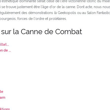
'esthétique dominante serait celle de l'ère victorienne (donc du milie
 se trouve justement être l'âge d'or de la canne. Dont acte, nous nou
ulièrement des démonstrations (à Geekopolis ou au Salon Fantasti
ourgeois, forces de l'ordre et prolétaires.
s sur la Canne de Combat
tat...
 de ...
te
eam
itions