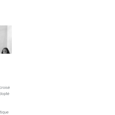
 croisé
adopté
tique