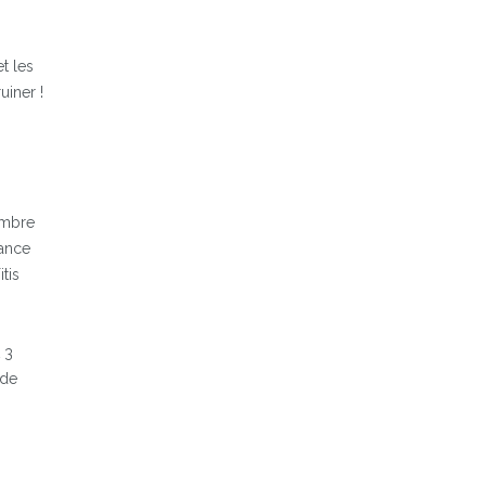
t les
uiner !
nombre
rance
tis
 3
 de