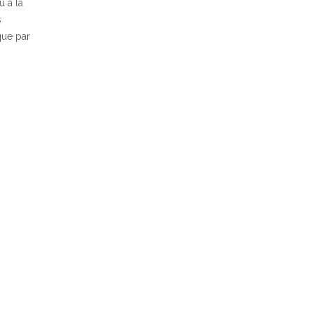
u à la
s
que par