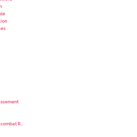
n
ble
tion
ces
dissement
combat R...