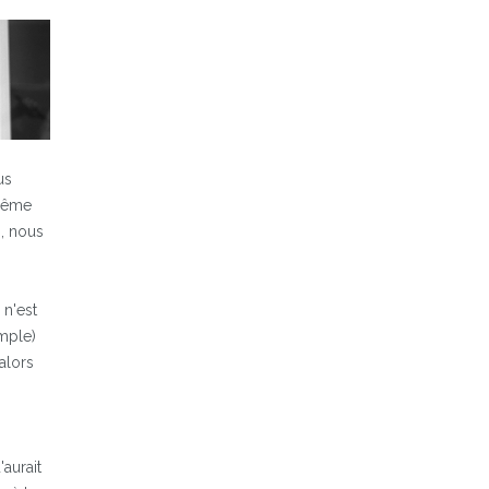
us
 même
, nous
n'est
emple)
alors
'aurait