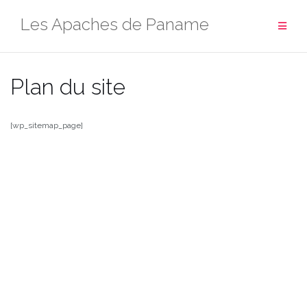
Aller
Les Apaches de Paname
au
contenu
Plan du site
[wp_sitemap_page]