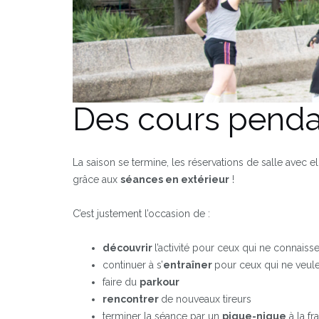
Des cours pendan
La saison se termine, les réservations de salle avec
grâce aux
séances en extérieur
!
C’est justement l’occasion de :
découvrir
l’activité pour ceux qui ne connaiss
continuer à s’
entraîner
pour ceux qui ne veul
faire du
parkour
rencontrer
de nouveaux tireurs
terminer la séance par un
pique-nique
à la fr