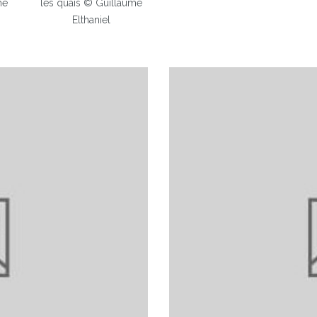
me
les quais © Guillaume
Elthaniel