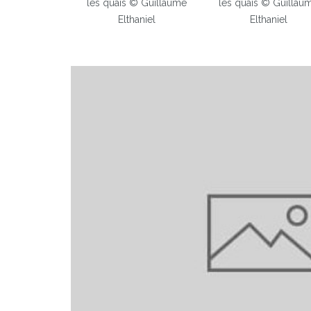
les quais © Guillaume
les quais © Guillau
Elthaniel
Elthaniel