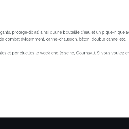
nts, protège-tibias) ainsi qu’une bouteille d’eau et un pique-nique
 de combat évidemment, canne-chausson, bâton, double canne, etc.
les et ponctuelles le week-end (piscine, Gournay…). Si vous voulez en