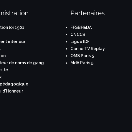
nistration
Partenaires
tion loi 1901
FFSBF&DA
CNCCB
nt intérieur
Ligue IDF
t
Canne TV Replay
ion
OMS Paris 5
teur de noms de gang
MdA Paris 5
site
x
 pédagogique
u d'Honneur