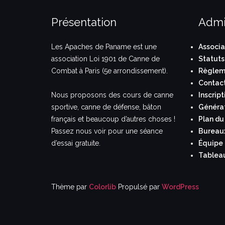
Présentation
Admi
Les Apaches de Paname est une
Associa
association Loi 1901 de Canne de
Statuts
Combat à Paris (5e arrondissement).
Règleme
Contac
Nous proposons des cours de canne
Inscript
sportive, canne de défense, bâton
Généra
français et beaucoup d’autres choses !
Plan du 
Passez nous voir pour une séance
Bureau
d’essai gratuite.
Équipe
Tablea
Thème par
Colorlib
Propulsé par
WordPress