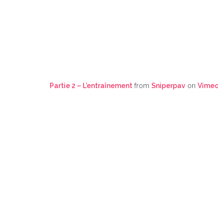
Partie 2 – L’entraînement
from
Sniperpav
on
Vime