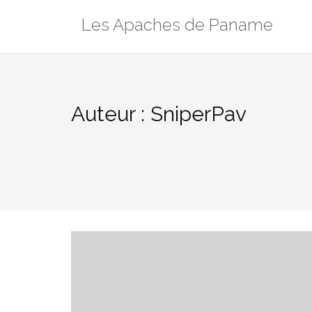
Aller
Les Apaches de Paname
au
contenu
Auteur : SniperPav