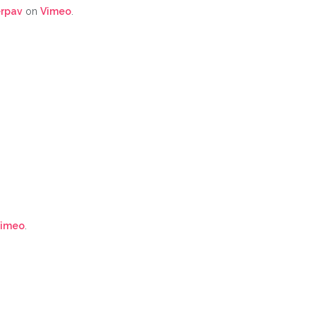
erpav
on
Vimeo
.
imeo
.