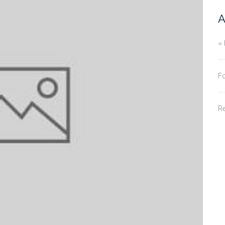
A
« 
Fo
R