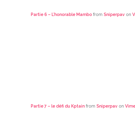
Partie 6 – L’honorable Mambo
from
Sniperpav
on
V
Partie 7 – le défi du Kptain
from
Sniperpav
on
Vim