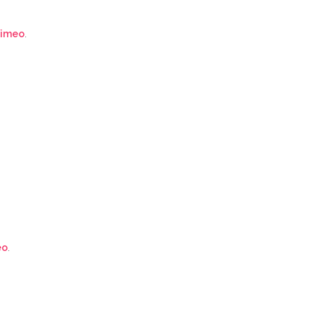
imeo
.
eo
.