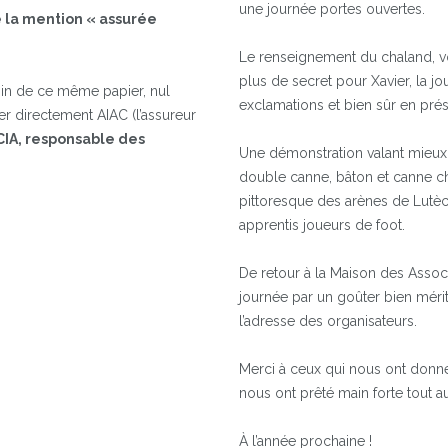
une journée portes ouvertes.
e la mention « assurée
Le renseignement du chaland, voi
plus de secret pour Xavier, la jo
oin de ce même papier, nul
exclamations et bien sûr en prés
r directement AIAC (l’assureur
IA, responsable des
Une démonstration valant mieux 
double canne, bâton et canne c
pittoresque des arènes de Lutèc
apprentis joueurs de foot.
De retour à la Maison des Associ
journée par un goûter bien mérit
l’adresse des organisateurs.
Merci à ceux qui nous ont donné
nous ont prêté main forte tout au
À l’année prochaine !