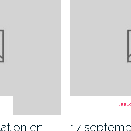
LE BL
tation en
17 septembr