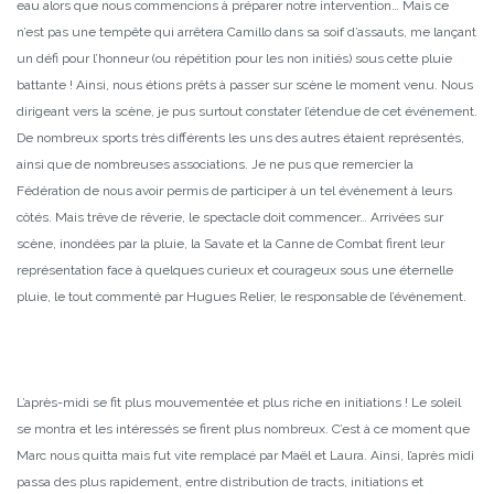
eau alors que nous commencions à préparer notre intervention… Mais ce
n’est pas une tempête qui arrêtera Camillo dans sa soif d’assauts, me lançant
un défi pour l’honneur (ou répétition pour les non initiés) sous cette pluie
battante ! Ainsi, nous étions prêts à passer sur scène le moment venu. Nous
dirigeant vers la scène, je pus surtout constater l’étendue de cet événement.
De nombreux sports très différents les uns des autres étaient représentés,
ainsi que de nombreuses associations. Je ne pus que remercier la
Fédération de nous avoir permis de participer à un tel événement à leurs
côtés. Mais trêve de rêverie, le spectacle doit commencer… Arrivées sur
scène, inondées par la pluie, la Savate et la Canne de Combat firent leur
représentation face à quelques curieux et courageux sous une éternelle
pluie, le tout commenté par Hugues Relier, le responsable de l’événement.
L’après-midi se fit plus mouvementée et plus riche en initiations ! Le soleil
se montra et les intéressés se firent plus nombreux. C’est à ce moment que
Marc nous quitta mais fut vite remplacé par Maël et Laura. Ainsi, l’après midi
passa des plus rapidement, entre distribution de tracts, initiations et