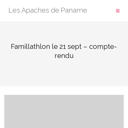
Aller
Les Apaches de Paname
au
contenu
Famillathlon le 21 sept – compte-
rendu