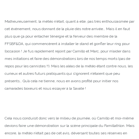
Malheureusement, la météo n’était, quant à elle, pas très enthousiasmée par
cet événement, nous donnant de la pluie dès notre arrivée… Mais il en faut
plus que ça pour entacher l’énergie et la ferveur des membre de la
FFSBF&DA, qui commencèrent à installer le stand et gonfler leur ring pour
l’occasion ! Je fus rapidement rejoint par Camillo et Marc, pour m’aider dans
mes initiations et faire des démonstrations lors de nos temps morts (pas de
repos pour les cannistes !!). Mais les aléas de la météo étant contre nous, les
curieux et autres futurs pratiquants qui s’ignorent n’étaient que peu
présents… Qu’à cela ne tienne, nous en avons profité pour initier nos
camarades boxeurs et nous essayer à la Savate !
Cela nous conduisit donc vers le milieu de journée, où Camillo et moi-même
devions faire une démonstration sur la scène principale du Famillathlon. Mais
encore, la météo n’était pas de cet avis, déversant toutes ses réserves en