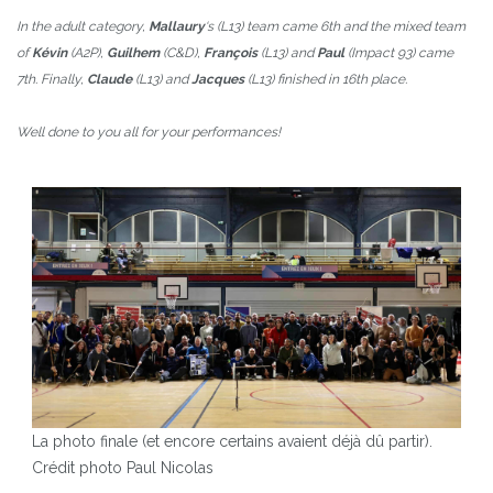
In the adult category,
Mallaury
‘s (L13) team came 6th and the mixed team
of
Kévin
(A2P),
Guilhem
(C&D),
François
(L13) and
Paul
(Impact 93) came
7th.
Finally,
Claude
(L13) and
Jacques
(L13) finished in 16th place.
Well done to you all for your performances!
La photo finale (et encore certains avaient déjà dû partir).
Crédit photo Paul Nicolas