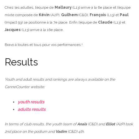
Chez les adultes, l’équipe de
Mallaury
(L13) arrive à la 6e place et l’équipe
mixte composée de
Kévin
(A2P),
Guilhem
(C&D),
François
(L13) et
Paul
(Impact 93) se positionne à la 7e place. Enfin l’équipe de
Claude
(L13) et
Jacques
(L13) arrive à la 16e place.
Bravo à toutes et tous pour vos performances !
Results
Youth and adult results and rankings are always available on the
CanneCounter website:
youth results
adults results
In terms of club results, the youth team of
Anaïs
(C&D) and
Elliot
(A2P) took
2nd place on the podium and
Vadim
(C&D) 4th.