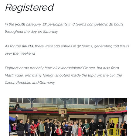
Registered
In the
youth
category, 25 participants in 8 teams competed in 28 bouts
throughout the day on Saturday.
As for the
adults
, there were 109 entries in 32 teams, generating 160 bouts
over the weekend.
Fighters came not only from all over mainland France, but also from
Martinique, and many foreign shooters made the trip from the UK, the
Czech Republic and Germany.