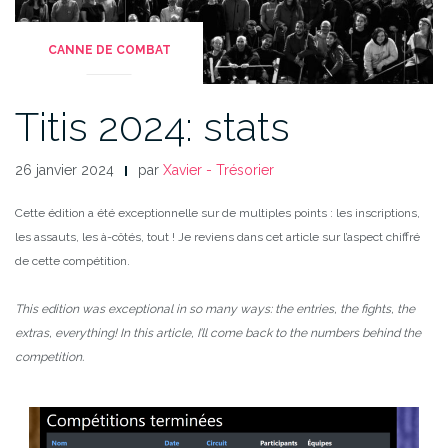
CANNE DE COMBAT
Titis 2024: stats
26 janvier 2024
par
Xavier - Trésorier
Cette édition a été exceptionnelle sur de multiples points : les inscriptions,
les assauts, les à-côtés, tout ! Je reviens dans cet article sur l’aspect chiffré
de cette compétition.
This edition was exceptional in so many ways: the entries, the fights, the
extras, everything! In this article, I’ll come back to the numbers behind the
competition.