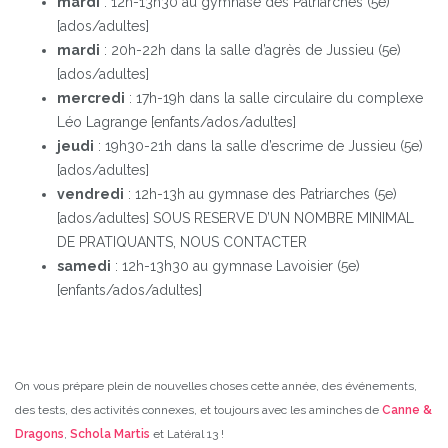
mardi
: 12h-13h30 au gymnase des Patriarches (5e)
[ados/adultes]
mardi
: 20h-22h dans la salle d’agrès de Jussieu (5e)
[ados/adultes]
mercredi
: 17h-19h dans la salle circulaire du complexe
Léo Lagrange [enfants/ados/adultes]
jeudi
: 19h30-21h dans la salle d’escrime de Jussieu (5e)
[ados/adultes]
vendredi
: 12h-13h au gymnase des Patriarches (5e)
[ados/adultes] SOUS RESERVE D’UN NOMBRE MINIMAL
DE PRATIQUANTS, NOUS CONTACTER
samedi
: 12h-13h30 au gymnase Lavoisier (5e)
[enfants/ados/adultes]
On vous prépare plein de nouvelles choses cette année, des événements,
des tests, des activités connexes, et toujours avec les aminches de
Canne &
Dragons
,
Schola Martis
et Latéral 13 !