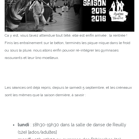
Ca y est, vous l’avez attendue tout l’été, elle est enfin arrivée : la rentrée !
Finis les entraînement sur le béton, terminés les pique-nique dans le froid
ou sous la pluie, nous allons enfin pouvoir ré-intégrer les gymnases
rassurants et leur lino moelleux.
Les séances ont déjà repris, depuis le samedi 5 septembre, et les créneaux
sont les mêmes que la saison dernière, à savoir :
lundi
: 18h30-19h30 dans la salle de danse de Reuilly
(12e) [ados/adultes]