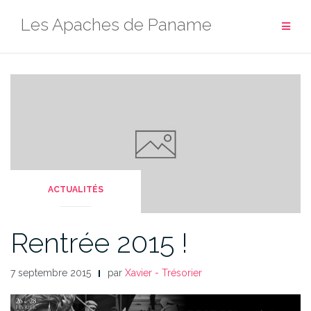
Aller
Les Apaches de Paname
au
contenu
ACTUALITÉS
Rentrée 2015 !
7 septembre 2015
par
Xavier - Trésorier