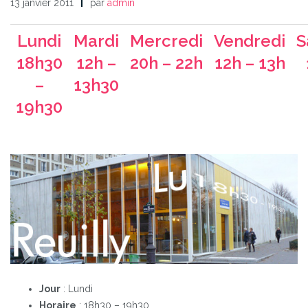
13 janvier 2011
par
admin
Lundi
Mardi
Mercredi
Vendredi
S
18h30
12h –
20h – 22h
12h – 13h
–
13h30
19h30
Jour
: Lundi
Horaire
: 18h30 – 19h30