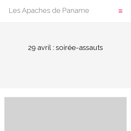
Aller
Les Apaches de Paname
au
contenu
29 avril : soirée-assauts