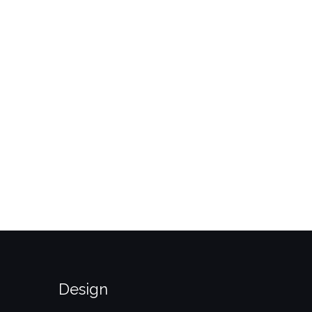
neaux et couvre-feu
Créneaux et directives
sanitaires
Design