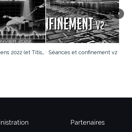
iens 2022 (et Titis…
Séances et confinement v2
Cré
nistration
Partenaires