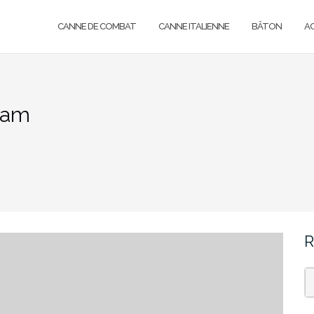
CANNE DE COMBAT
CANNE ITALIENNE
BÂTON
A
ham
R