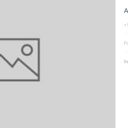
A
« 
Fo
R