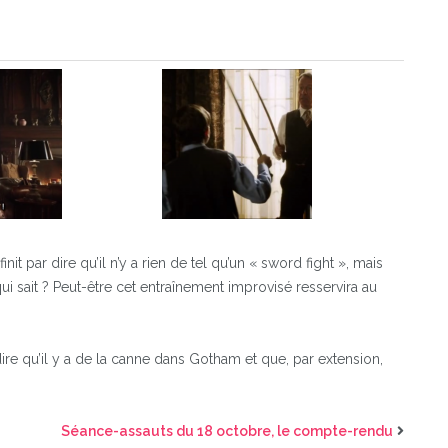
nit par dire qu’il n’y a rien de tel qu’un « sword fight », mais
ui sait ? Peut-être cet entraînement improvisé resservira au
dire qu’il y a de la canne dans Gotham et que, par extension,
Séance-assauts du 18 octobre, le compte-rendu