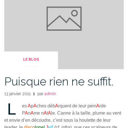
LE BLOG
Puisque rien ne suffit.
13 janvier 2011
par
admin
L
es
A
p
A
ches déb
A
rquent de leur pein
A
rde
P
A
n
A
me n
A
t
A
le. Canne à la taille, plume au vent
et envie d’en découdre, c’est sous la houlette de leur
leader, le
disc
o
lonel
J
eff
(cf. infra), que ces scalpeurs de