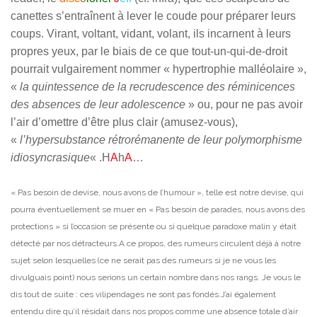
canettes s’entraînent à lever le coude pour préparer leurs
coups.
Virant, voltant, vidant, volant, ils incarnent à leurs
propres yeux, par le biais de ce que tout-un-qui-de-droit
pourrait vulgairement nommer « hypertrophie malléolaire »,
«
la quintessence de la recrudescence des réminicences
des absences de leur adolescence
» ou, pour ne pas avoir
l’air d’omettre d’être plus clair (amusez-vous),
«
l’hypersubstance rétrorémanente de leur polymorphisme
idiosyncrasique
« .
H
A
h
A
…
« Pas besoin de devise, nous avons de l’humour », telle est notre devise, qui
pourra éventuellement se muer en « Pas besoin de parades, nous avons des
protections » si l’occasion se présente ou si quelque paradoxe malin y était
détecté par nos détracteurs.
A ce propos, des rumeurs circulent déjà à notre
sujet selon lesquelles (ce ne serait pas des rumeurs si je ne vous les
divulguais point) nous serions un certain nombre dans nos rangs. Je vous le
dis tout de suite : ces vilipendages ne sont pas fondés.
J’ai également
entendu dire qu’il résidait dans nos propos comme une absence totale d’air