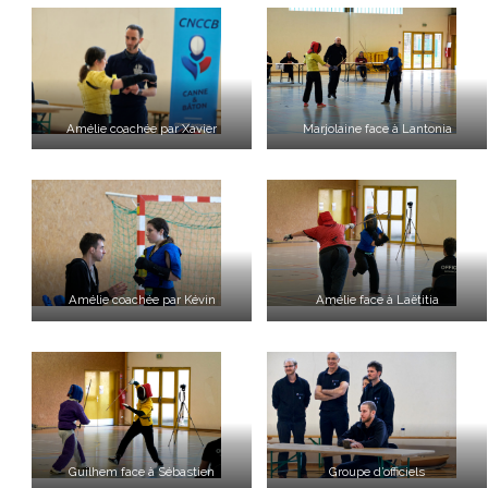
Amélie coachée par Xavier
Marjolaine face à Lantonia
Amélie coachée par Kévin
Amélie face à Laëtitia
Guilhem face à Sébastien
Groupe d’officiels