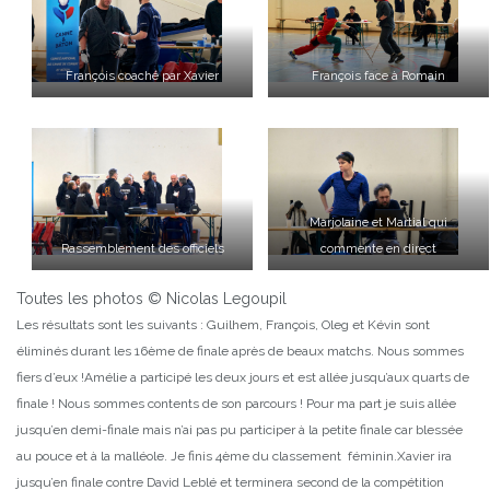
François coaché par Xavier
François face à Romain
Marjolaine et Martial qui
Rassemblement des officiels
commente en direct
Toutes les photos © Nicolas Legoupil
Les résultats sont les suivants : Guilhem, François, Oleg et Kévin sont
éliminés durant les 16ème de finale après de beaux matchs. Nous sommes
fiers d’eux !
Amélie a participé les deux jours et est allée jusqu’aux quarts de
finale ! Nous sommes contents de son parcours !
Pour ma part je suis allée
jusqu’en demi-finale mais n’ai pas pu participer à la petite finale car blessée
au pouce et à la malléole. Je finis 4ème du classement féminin.
Xavier ira
jusqu’en finale contre David Leblé et terminera second de la compétition