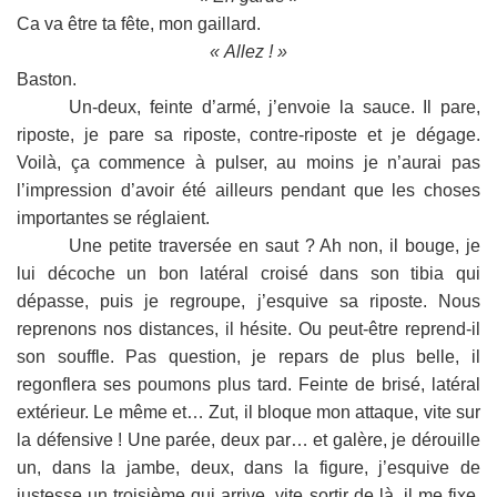
Ca va être ta fête, mon gaillard.
« Allez ! »
Baston.
Un-deux, feinte d’armé, j’envoie la sauce. Il pare,
riposte, je pare sa riposte, contre-riposte et je dégage.
Voilà, ça commence à pulser, au moins je n’aurai pas
l’impression d’avoir été ailleurs pendant que les choses
importantes se réglaient.
Une petite traversée en saut ? Ah non, il bouge, je
lui décoche un bon latéral croisé dans son tibia qui
dépasse, puis je regroupe, j’esquive sa riposte. Nous
reprenons nos distances, il hésite. Ou peut-être reprend-il
son souffle. Pas question, je repars de plus belle, il
regonflera ses poumons plus tard. Feinte de brisé, latéral
extérieur. Le même et… Zut, il bloque mon attaque, vite sur
la défensive ! Une parée, deux par… et galère, je dérouille
un, dans la jambe, deux, dans la figure, j’esquive de
justesse un troisième qui arrive, vite sortir de là, il me fixe,