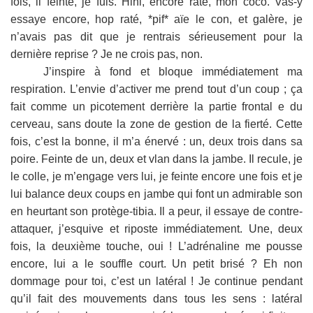
fois, il feinte, je fuis. Hihi, encore raté, mon coco. Vas-y
essaye encore, hop raté, *pif* aïe le con, et galère, je
n’avais pas dit que je rentrais sérieusement pour la
dernière reprise ? Je ne crois pas, non.
J’inspire à fond et bloque immédiatement ma
respiration. L’envie d’activer me prend tout d’un coup ; ça
fait comme un picotement derrière la partie frontal
e du
cerveau, sans doute la zone de gestion de la fierté. Cette
fois, c’est la bonne, il m’a énervé : un, deux trois dans sa
poire. Feinte de un, deux et vlan dans la jambe. Il recule, je
le colle, je m’engage vers lui, je feinte encore une fois et je
lui balance deux coups en jambe qui font un admirable son
en heurtant son protège-tibia. Il a peur, il essaye de contre-
attaquer, j’esquive et riposte immédiatement. Une, deux
fois, la deuxième touche, oui ! L’adrénaline me pousse
encore, lui a le souffle court. Un petit brisé ? Eh non
dommage pour toi, c’est un latéral ! Je continue pendant
qu’il fait des mouvements dans tous les sens : latéral