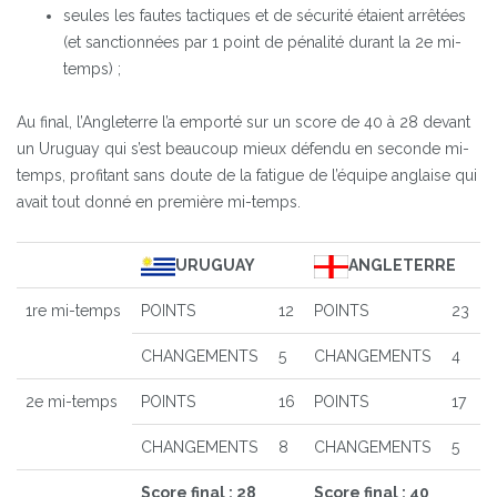
seules les fautes tactiques et de sécurité étaient arrêtées
(et sanctionnées par 1 point de pénalité durant la 2e mi-
temps) ;
Au final, l’Angleterre l’a emporté sur un score de 40 à 28 devant
un Uruguay qui s’est beaucoup mieux défendu en seconde mi-
temps, profitant sans doute de la fatigue de l’équipe anglaise qui
avait tout donné en première mi-temps.
URUGUAY
ANGLETERRE
1re mi-temps
POINTS
12
POINTS
23
CHANGEMENTS
5
CHANGEMENTS
4
2e mi-temps
POINTS
16
POINTS
17
CHANGEMENTS
8
CHANGEMENTS
5
Score final : 28
Score final : 40