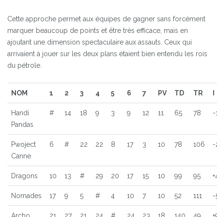
Cette approche permet aux équipes de gagner sans forcément
marquer beaucoup de points et être très efficace, mais en
ajoutant une dimension spectaculaire aux assauts. Ceux qui
arrivaient à jouer sur les deux plans étaient bien entendu les rois
du pétrole.
NOM
1
2
3
4
5
6
7
PV
TD
TR
I
Handi
#
14
18
9
3
9
12
11
65
78
-
Pandas
Pwoject
6
#
22
22
8
17
3
10
78
106
-
Canne
Dragons
10
13
#
29
20
17
15
10
99
95
+
Nomades
17
9
5
#
4
10
7
10
52
111
-
Archo
21
27
21
24
#
24
23
18
140
49
+