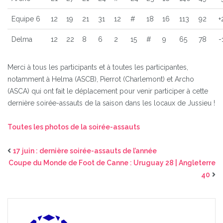
Equipe 6
12
19
21
31
12
#
18
16
113
92
+
Delma
12
22
8
6
2
15
#
9
65
78
-
Merci à tous les participants et à toutes les participantes,
notamment à Helma (ASCB), Pierrot (Charlemont) et Archo
(ASCA) qui ont fait le déplacement pour venir participer à cette
dernière soirée-assauts de la saison dans les locaux de Jussieu !
Toutes les photos de la soirée-assauts
17 juin : dernière soirée-assauts de l’année
Coupe du Monde de Foot de Canne : Uruguay 28 | Angleterre
40