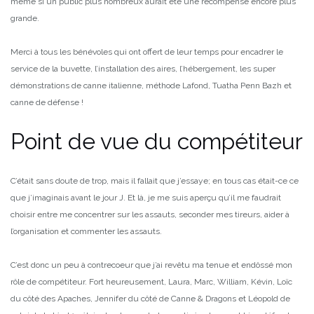
même si un public plus nombreux aurait été une récompense encore plus
grande.
Merci à tous les bénévoles qui ont offert de leur temps pour encadrer le
service de la buvette, l’installation des aires, l’hébergement, les super
démonstrations de canne italienne, méthode Lafond, Tuatha Penn Bazh et
canne de défense !
Point de vue du compétiteur
C’était sans doute de trop, mais il fallait que j’essaye; en tous cas était-ce ce
que j’imaginais avant le jour J. Et là, je me suis aperçu qu’il me faudrait
choisir entre me concentrer sur les assauts, seconder mes tireurs, aider à
l’organisation et commenter les assauts.
C’est donc un peu à contrecoeur que j’ai revêtu ma tenue et endôssé mon
rôle de compétiteur. Fort heureusement, Laura, Marc, William, Kévin, Loïc
du côté des Apaches, Jennifer du côté de Canne & Dragons et Léopold de