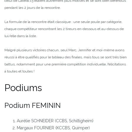
celui de Latéral 13 étaient autrement plus motivés et se sont bien défendus
pendant les 2 jours de la rencontre.
La formule de la rencontre était classique : une seule poule par catégorie,
chaque compétiteur rencontrant les 2 tireurs en-dessous et au-dessus de
lui/elle dans la liste.
Malgré plusieurs victoires chacun, seul Marc, Jennifer et moi-même avons
réussi à être qualifiés pour le tableau des finales, mais tous se sont très bien
battus, notamment pour une première compétition individuelle, félicitations
à toutes et toutes !
Podiums
Podium FEMININ
Aurélie SCHNEIDER (CCBS, Schiltigheim)
Margaux FOURNIER (KCCBS, Quimper)