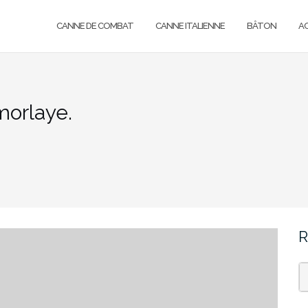
CANNE DE COMBAT
CANNE ITALIENNE
BÂTON
A
morlaye.
R