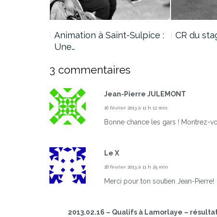
de Canne…
Animation à Saint-Sulpice :
CR du sta
Une…
3 commentaires
Jean-Pierre JULEMONT
16 février 2013 à 11 h 12 min
Bonne chance les gars ! Montrez-vou
Le X
18 février 2013 à 11 h 25 min
Merci pour ton soutien Jean-Pierre!
2013.02.16 – Qualifs à Lamorlaye – résult