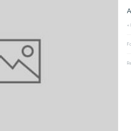
A
« 
Fo
R