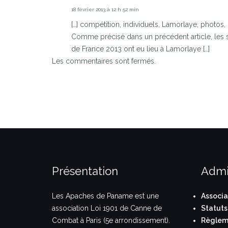
18 février 2013 à 12 h 52 min
[…] compétition, individuels, Lamorlaye, photos, q
Comme précisé dans un précédent article, les 
de France 2013 ont eu lieu à Lamorlaye […]
Les commentaires sont fermés.
Présentation
Admi
Les Apaches de Paname est une
Associa
association Loi 1901 de Canne de
Statuts
Combat à Paris (5e arrondissement).
Règleme