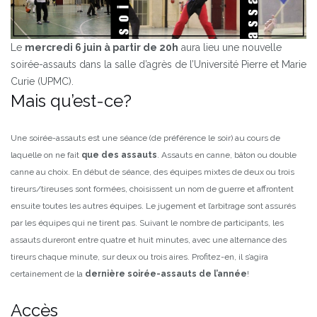
Le
mercredi 6 juin à partir de 20h
aura lieu une nouvelle
soirée-assauts dans la salle d’agrès de l’Université Pierre et Marie
Curie (UPMC).
Mais qu’est-ce?
Une soirée-assauts est une séance (de préférence le soir) au cours de
laquelle on ne fait
que des assauts
. Assauts en canne, bâton ou double
canne au choix. En début de séance, des équipes mixtes de deux ou trois
tireurs/tireuses sont formées, choisissent un nom de guerre et affrontent
ensuite toutes les autres équipes.
Le jugement et l’arbitrage sont assurés
par les équipes qui ne tirent pas. Suivant le nombre de participants, les
assauts dureront entre quatre et huit minutes, avec une alternance des
tireurs chaque minute, sur deux ou trois aires.
Profitez-en, il s’agira
certainement de la
dernière soirée-assauts de l’année
!
Accès