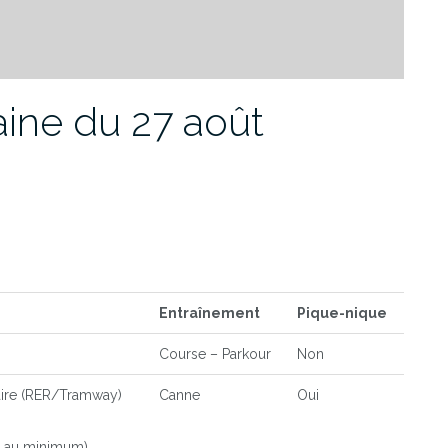
ine du 27 août
Entraînement
Pique-nique
Course – Parkour
Non
taire (RER/Tramway)
Canne
Oui
 au minimum).