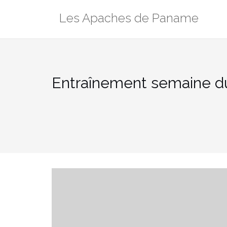
Aller
Les Apaches de Paname
au
contenu
Entraînement semaine du