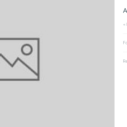
A
« 
Fo
R