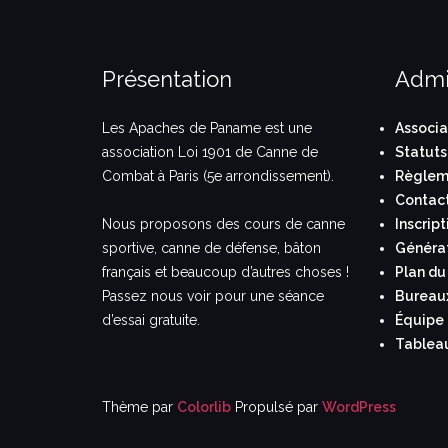
Présentation
Admi
Les Apaches de Paname est une
Associa
association Loi 1901 de Canne de
Statuts
Combat à Paris (5e arrondissement).
Règleme
Contac
Nous proposons des cours de canne
Inscript
sportive, canne de défense, bâton
Généra
français et beaucoup d’autres choses !
Plan du 
Passez nous voir pour une séance
Bureau
d’essai gratuite.
Équipe
Tablea
Thème par
Colorlib
Propulsé par
WordPress