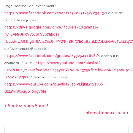
Page Facebook de l’événement :
https://www.facebook.com/events/348231752723443/
Galerie de
photos des équipes :
https://drive.google.com/drive/folders/1XgyaXzJ-
fC_yAMuJHXVVoJSfVyb7hho1?
fbclid=IwAR2hg0f8A3c7ds8hPYWK5BFfWE09849kDDxLGrGWq7LI4ZqW
de l’événement (Facebook) :
https://www.facebook.com/groups/79325441618/
Vidéos sur la
chaîne du KCCBS :
https://www.youtube.com/playlist?
list=PLfi0n_mCuMfw8A84KT95y6rQkNAHRK3x5&fbclid=IwAR2m5a009s
Q96o7CpqvXI
Vidéos sur notre chaîne :
https://www.youtube.com/playlist?list=PLkjIhE9w1IKk-
d2LjYdWxcjgt90ogV0hj
Sentez-vous Sport !
Internationaux 2020