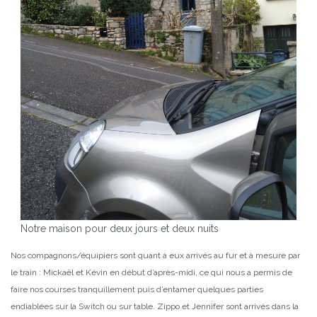
Notre maison pour deux jours et deux nuits
Nos compagnons/équipiers sont quant à eux arrivés au fur et à mesure par
le train : Mickaël et Kévin en début d’après-midi, ce qui nous a permis de
faire nos courses tranquillement puis d’entamer quelques parties
endiablées sur la Switch ou sur table. Zippo et Jennifer sont arrivés dans la