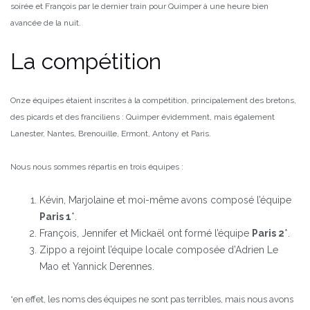
soirée et François par le dernier train pour Quimper à une heure bien
avancée de la nuit.
La compétition
Onze équipes étaient inscrites à la compétition, principalement des bretons,
des picards et des franciliens : Quimper évidemment, mais également
Lanester, Nantes, Brenouille, Ermont, Antony et Paris.
Nous nous sommes répartis en trois équipes :
Kévin, Marjolaine et moi-même avons composé l’équipe
Paris 1
*.
François, Jennifer et Mickaël ont formé l’équipe
Paris 2
*.
Zippo a rejoint l’équipe locale composée d’Adrien Le
Mao et Yannick Derennes.
*en effet, les noms des équipes ne sont pas terribles, mais nous avons