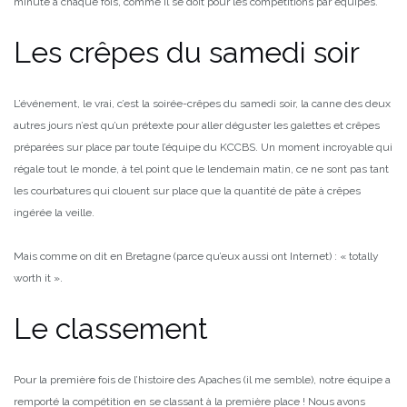
minute à chaque fois, comme il se doit pour les compétitions par équipes.
Les crêpes du samedi soir
L’événement, le vrai, c’est la soirée-crêpes du samedi soir, la canne des deux
autres jours n’est qu’un prétexte pour aller déguster les galettes et crêpes
préparées sur place par toute l’équipe du KCCBS. Un moment incroyable qui
régale tout le monde, à tel point que le lendemain matin, ce ne sont pas tant
les courbatures qui clouent sur place que la quantité de pâte à crêpes
ingérée la veille.
Mais comme on dit en Bretagne (parce qu’eux aussi ont Internet) : « totally
worth it ».
Le classement
Pour la première fois de l’histoire des Apaches (il me semble), notre équipe a
remporté la compétition en se classant à la première place ! Nous avons