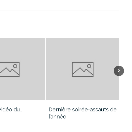
 vidéo du…
Dernière soirée-assauts de
Sta
l’année
mult