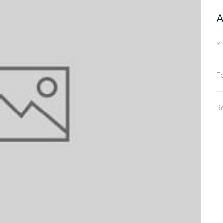
A
« 
Fo
R