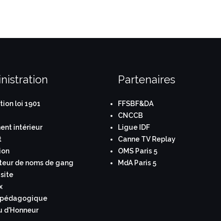
nistration
Partenaires
tion loi 1901
FFSBF&DA
CNCCB
nt intérieur
Ligue IDF
t
Canne TV Replay
ion
OMS Paris 5
teur de noms de gang
MdA Paris 5
site
x
 pédagogique
u d'Honneur