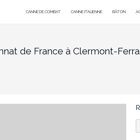
CANNE DE COMBAT
CANNE ITALIENNE
BÂTON
A
onnat de France à Clermont-Ferr
R