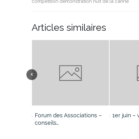
compétition
démonstration
nuit de la canne
Articles similaires
2020
Forum des Associations –
1er juin –
conseils…