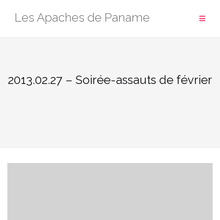
Aller
Les Apaches de Paname
au
contenu
2013.02.27 – Soirée-assauts de février