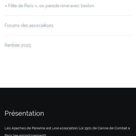
« Fête de Paris », où parade rime avec baston
Forums des associations
Rentrée 2025
Présentation
Les Apaches de Paname est une association Loi 1901 de Canne de Combat à
Paris (5e arrondissement).