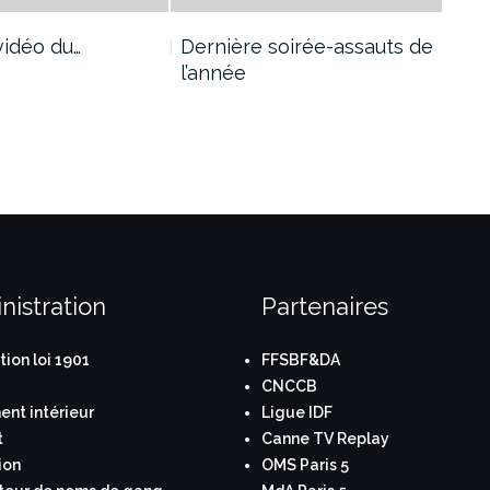
 vidéo du…
Dernière soirée-assauts de
Sta
l’année
mult
nistration
Partenaires
tion loi 1901
FFSBF&DA
CNCCB
nt intérieur
Ligue IDF
t
Canne TV Replay
ion
OMS Paris 5