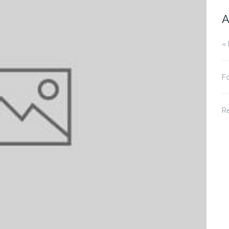
A
« 
Fo
R