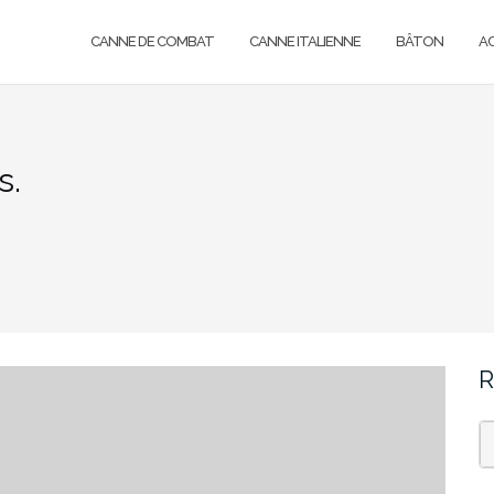
CANNE DE COMBAT
CANNE ITALIENNE
BÂTON
A
s.
R