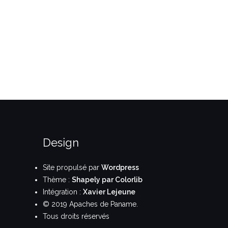
ge exceptionnel
29 mai – soirée-assauts à…
idisciplines le 15…
Design
Site propulsé par
Wordpress
Thème :
Shapely par Colorlib
Intégration :
Xavier Lejeune
© 2019 Apaches de Paname.
Tous droits réservés