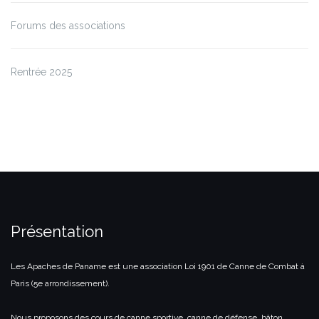
Forums des associations
Rentrée 2025
Présentation
Les Apaches de Paname est une association Loi 1901 de Canne de Combat à
Paris (5e arrondissement).
Nous proposons des cours de canne sportive, canne de défense, bâton