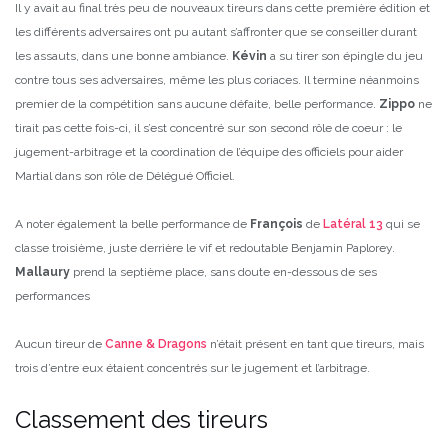
Il y avait au final très peu de nouveaux tireurs dans cette première édition et
les différents adversaires ont pu autant s’affronter que se conseiller durant
les assauts, dans une bonne ambiance.
Kévin
a su tirer son épingle du jeu
contre tous ses adversaires, même les plus coriaces. Il termine néanmoins
premier de la compétition sans aucune défaite, belle performance.
Zippo
ne
tirait pas cette fois-ci, il s’est concentré sur son second rôle de coeur : le
jugement-arbitrage et la coordination de l’équipe des officiels pour aider
Martial dans son rôle de Délégué Officiel.
A noter également la belle performance de
François
de
Latéral 13
qui se
classe troisième, juste derrière le vif et redoutable Benjamin Paplorey.
Mallaury
prend la septième place, sans doute en-dessous de ses
performances
Aucun tireur de
Canne & Dragons
n’était présent en tant que tireurs, mais
trois d’entre eux étaient concentrés sur le jugement et l’arbitrage.
Classement des tireurs