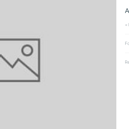
A
« 
Fo
R