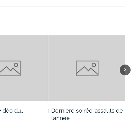
 vidéo du…
Dernière soirée-assauts de
Sta
l’année
mult