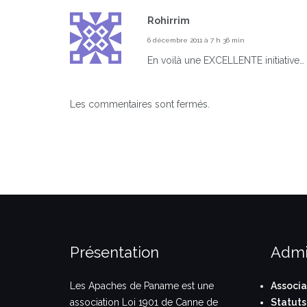
Rohirrim
6 décembre 2011 à 7 h 36 min
En voilà une EXCELLENTE initiative…
Les commentaires sont fermés.
Présentation
Admi
Les Apaches de Paname est une
Associa
association Loi 1901 de Canne de
Statuts