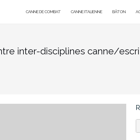
CANNE DE COMBAT
CANNE ITALIENNE
BÂTON
A
tre inter-disciplines canne/esc
R