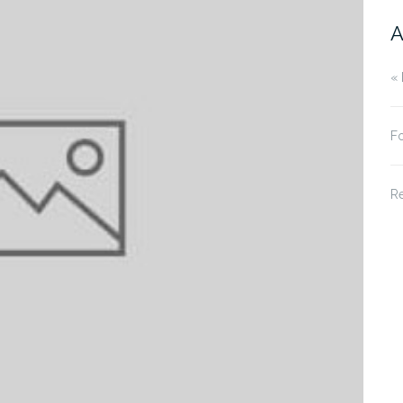
A
« 
Fo
R