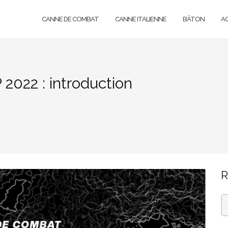
CANNE DE COMBAT
CANNE ITALIENNE
BÂTON
A
22 : introduction
R