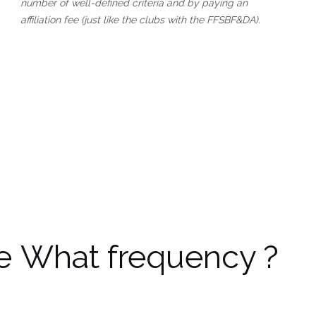
number of well-defined criteria and by paying an
affiliation fee (just like the clubs with the FFSBF&DA).
e
What frequency ?