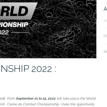
A
« 
Fo
R
SHIP 2022 :
nnat
From
September 21 to 25, 2022
will take place the World
sion
Canne de Combat Championship. I take this opportunity