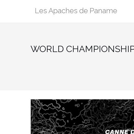
Aller
Les Apaches de Paname
au
contenu
WORLD CHAMPIONSHIP 20