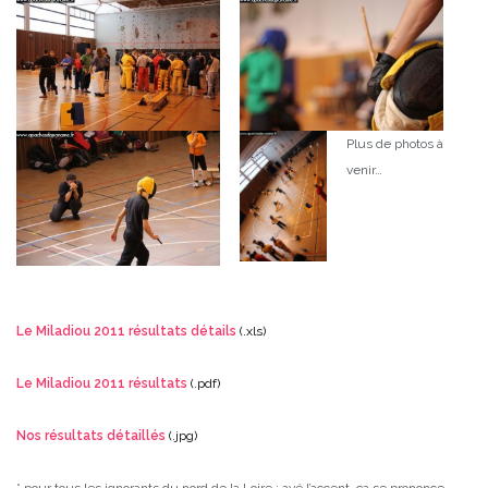
Plus de photos à
venir…
_____________________________________________________________
Le Miladiou 2011 résultats détails
(.xls)
Le Miladiou 2011 résultats
(.pdf)
Nos résultats détaillés
(.jpg)
* pour tous les ignorants du nord de la Loire : avé l’accent, ça se prononce