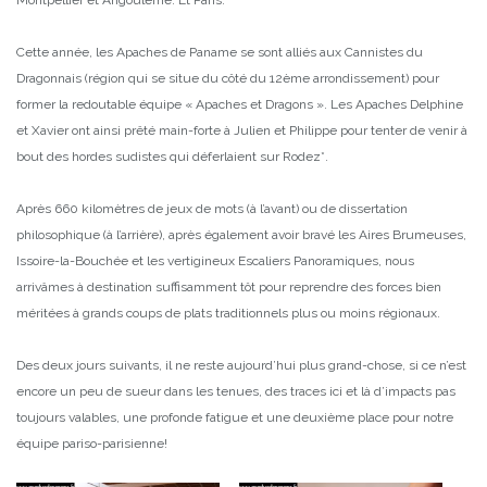
Cette année, les Apaches de Paname se sont alliés aux Cannistes du
Dragonnais (région qui se situe du côté du 12ème arrondissement) pour
former la redoutable équipe « Apaches et Dragons ». Les Apaches Delphine
et Xavier ont ainsi prêté main-forte à Julien et Philippe pour tenter de venir à
bout des hordes sudistes qui déferlaient sur Rodez*.
Après 660 kilomètres de jeux de mots (à l’avant) ou de dissertation
philosophique (à l’arrière), après également avoir bravé les Aires Brumeuses,
Issoire-la-Bouchée et les vertigineux Escaliers Panoramiques, nous
arrivâmes à destination suffisamment tôt pour reprendre des forces bien
méritées à grands coups de plats traditionnels plus ou moins régionaux.
Des deux jours suivants, il ne reste aujourd’hui plus grand-chose, si ce n’est
encore un peu de sueur dans les tenues, des traces ici et là d’impacts pas
toujours valables, une profonde fatigue et une deuxième place pour notre
équipe pariso-parisienne!