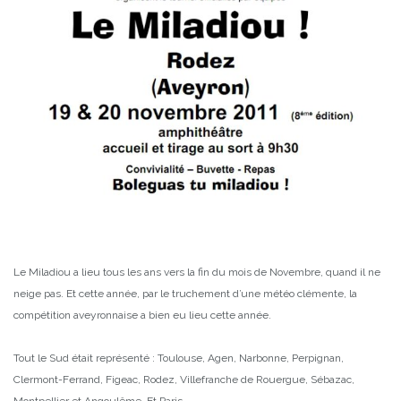
________________________________________________________________________
Le Miladiou a lieu tous les ans vers la fin du mois de Novembre, quand il ne
neige pas. Et cette année, par le truchement d’une météo clémente, la
compétition aveyronnaise a bien eu lieu cette année.
Tout le Sud était représenté : Toulouse, Agen, Narbonne, Perpignan,
Clermont-Ferrand, Figeac, Rodez, Villefranche de Rouergue, Sébazac,
Montpellier et Angoulême. Et Paris.